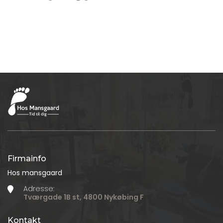
Firmainfo
Hos mansgaard
Adresse:
Tværgade 1B st, 4800 Nykøbing F
Kontakt